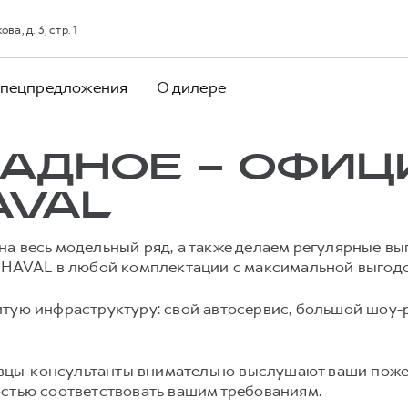
а, д. 3, стр. 1
пецпредложения
О дилере
РАДНОЕ – ОФИ
AVAL
на весь модельный ряд, а также делаем регулярные в
ь HAVAL в любой комплектации с максимальной выгодо
тую инфраструктуру: свой автосервис, большой шоу-
цы-консультанты внимательно выслушают ваши пожел
остью соответствовать вашим требованиям.