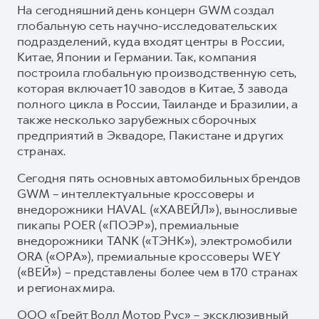
На сегодняшний день концерн GWM создал
глобальную сеть научно-исследовательских
подразделений, куда входят центры в России,
Китае, Японии и Германии. Так, компания
построила глобальную производственную сеть,
которая включает 10 заводов в Китае, 3 завода
полного цикла в России, Таиланде и Бразилии, а
также несколько зарубежных сборочных
предприятий в Эквадоре, Пакистане и других
странах.
Сегодня пять основных автомобильных брендов
GWM – интеллектуальные кроссоверы и
внедорожники HAVAL («ХАВЕЙЛ»), выносливые
пикапы POER («ПОЭР»), премиальные
внедорожники TANK («ТЭНК»), электромобили
ORA («ОРА»), премиальные кроссоверы WEY
(«ВЕЙ») – представлены более чем в 170 странах
и регионах мира.
ООО «Грейт Волл Мотор Рус» – эксклюзивный