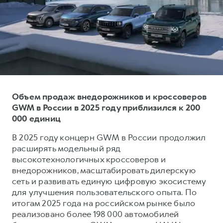
Тест-драйв
СЕРВИСНОЕ ОБСЛУЖИВАНИЕ
О дилере
Трейд-ин
Нулевое ТО
Наша команда
H7
H9
Программа «Помощь на дороге»
Контакты
от 3 799 000 ₽
от 4 799 000 ₽
КРЕДИТ И СТРАХОВАНИЕ
Регламенты технического обслуживания
Кредитный калькулятор
Электронный ПТС
Страхование
Объем продаж внедорожников и кроссоверов
GWM в России в 2025 году приблизился к 200
Кредит
ПОДДЕРЖКА
000 единиц
GWM Безопасность
В 2025 году концерн GWM в России продолжил
КОРПОРАТИВНЫМ КЛИЕНТАМ
Гарантия HAVAL
расширять модельный ряд
высокотехнологичных кроссоверов и
Для малого бизнеса
Мобильное приложение GWM
внедорожников, масштабировать дилерскую
Корпоративным клиентам
Программа «HAVAL Защита+»
сеть и развивать единую цифровую экосистему
для улучшения пользовательского опыта. По
Крупным корпоративным клиентам
Руководства по эксплуатации
итогам 2025 года на российском рынке было
Система управления автопарком
Подписки
реализовано более 198 000 автомобилей