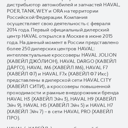
дистрибьютор автомобилей и запчастей HAVAL,
POER, TANK, WEY и ORA на территории
Российской Федерации. Компания
осуществляет свою деятельность с февраля
2014 года. Первый официальный дилерский
центр HAVAL открылся в Москве в июне 2015
года. На данный момент в России представлено
более 250 дилерских центров HAVAL:
интеллектуальные кроссоверы HAVAL JOLION
(ХАВЕЙЛ ДЖО́ЛИОН), HAVAL DARGO (ХАВЕЙЛ
ДА́РГО), HAVAL М6 (ХАВЕЙЛ M6), HAVAL F7
(ХАВЕЙЛ Ф7) и HAVAL F7x (ХАВЕЙЛ Ф7 Икс)
представлены в дилерской сети HAVAL CITY
(ХАВЕЙЛ СИТИ), а кроссоверы повышенной
проходимости и рамные внедорожники бренда
HAVAL H3 (ХАВЕЙЛ Эйч 3), HAVAL H9 (ХАВЕЙЛ
Эйч 9), HAVAL H5 (ХАВЕЙЛ Эйч 5) и HAVAL H7
(ХАВЕЙЛ Эйч 7) – в сети HAVAL PRO (ХАВЕЙЛ
ПРО).