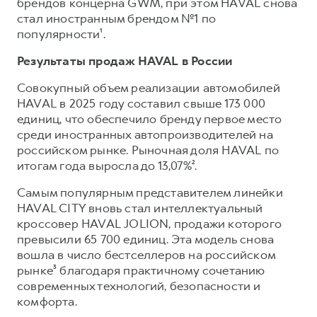
Сервис для корпоративных клиентов
брендов концерна GWM, при этом HAVAL снова
стал иностранным брендом №1 по
HAVAL Лизинг
АКСЕССУАРЫ HAVAL
популярности¹.
Автомобильные аксессуары
Результаты продаж HAVAL в России
АКСЕССУАРЫ HAVAL
Коллекция PRO
Совокупный объем реализации автомобилей
Автомобильные аксессуары
Коллекция Базовая
HAVAL в 2025 году составил свыше 173 000
Коллекция PRO
Коллекция Детская
единиц, что обеспечило бренду первое место
среди иностранных автопроизводителей на
Коллекция Базовая
российском рынке. Рыночная доля HAVAL по
Коллекция Детская
итогам года выросла до 13,07%².
Самым популярным представителем линейки
HAVAL CITY вновь стал интеллектуальный
кроссовер HAVAL JOLION, продажи которого
превысили 65 700 единиц. Эта модель снова
вошла в число бестселлеров на российском
рынке³ благодаря практичному сочетанию
современных технологий, безопасности и
комфорта.