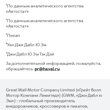
³По данным аналитического агентства
«Автостат»
⁴По данным аналитического агентства
«Автостат»
⁵Пикап
⁸Уан Джи Дабл Ю Эм
⁹Джи Дабл Ю Эм Тэк Дэй
За дополнительной информацией, пожалуйста,
обращайтесь:
pr@haval.ru
Great Wall Motor Company Limited («Грейт Волл
Мотор Компани Лимитед») (GWM, «Джи Дабл ю
Эм») – глобальный производитель
внедорожников, кроссоверов и пикапов,