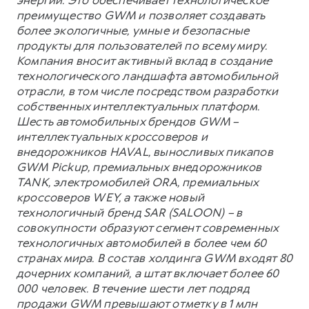
энергии. Это обеспечивает технологическое
преимущество GWM и позволяет создавать
более экологичные, умные и безопасные
продукты для пользователей по всему миру.
Компания вносит активный вклад в создание
технологического ландшафта автомобильной
отрасли, в том числе посредством разработки
собственных интеллектуальных платформ.
Шесть автомобильных брендов GWM –
интеллектуальных кроссоверов и
внедорожников HAVAL, выносливых пикапов
GWM Pickup, премиальных внедорожников
TANK, электромобилей ORA, премиальных
кроссоверов WEY, а также новый
технологичный бренд SAR (SALOON) – в
совокупности образуют сегмент современных
технологичных автомобилей в более чем 60
странах мира. В состав холдинга GWM входят 80
дочерних компаний, а штат включает более 60
000 человек. В течение шести лет подряд
продажи GWM превышают отметку в 1 млн