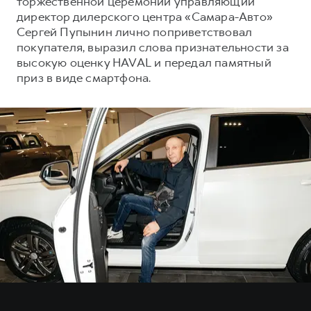
торжественной церемонии управляющий
Сервис для корпоративных клиентов
директор дилерского центра «Самара-Авто»
HAVAL Лизинг
АКСЕССУАРЫ HAVAL
Сергей Пупынин лично поприветствовал
покупателя, выразил слова признательности за
Автомобильные аксессуары
высокую оценку HAVAL и передал памятный
АКСЕССУАРЫ HAVAL
Коллекция PRO
приз в виде смартфона.
Автомобильные аксессуары
Коллекция Базовая
Коллекция PRO
Коллекция Детская
Коллекция Базовая
Коллекция Детская