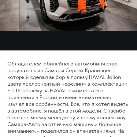
Тест-драйв
СЕРВИСНОЕ ОБСЛУЖИВАНИЕ
О дилере
Трейд-ин
Нулевое ТО
Наша команда
H7
H9
Программа «Помощь на дороге»
Контакты
от 3 799 000 ₽
от 4 799 000 ₽
КРЕДИТ И СТРАХОВАНИЕ
Регламенты технического обслуживания
Кредитный калькулятор
Электронный ПТС
Страхование
Обладателем юбилейного автомобиля стал
Кредит
ПОДДЕРЖКА
покупатель из Самары Сергей Крапивцев,
который сделал выбор в пользу HAVAL Jolion
GWM Безопасность
цвета «Белоснежный нефелин» в комплектации
КОРПОРАТИВНЫМ КЛИЕНТАМ
Гарантия HAVAL
ELITE: «Слежу за HAVAL с момента его
появления в России и очень внимательно
Для малого бизнеса
Мобильное приложение GWM
изучал все особенности. Все, что я хотел видеть
Корпоративным клиентам
Программа «HAVAL Защита+»
в автомобиле, я нашёл в этой модели. Спасибо
большое моему менеджеру и всему коллективу
Крупным корпоративным клиентам
Руководства по эксплуатации
Самара-Авто за отличную машину и большое
Система управления автопарком
Подписки
внимание», – поделился он впечатлениями. На