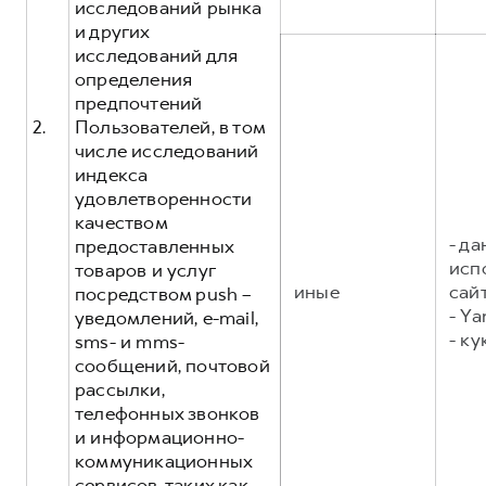
исследований рынка
и других
исследований для
определения
предпочтений
2.
Пользователей, в том
числе исследований
индекса
удовлетворенности
качеством
- д
предоставленных
исп
товаров и услуг
иные
сайт
посредством push –
- Ya
уведомлений, e-mail,
- ку
sms- и mms-
сообщений, почтовой
рассылки,
телефонных звонков
и информационно-
коммуникационных
сервисов, таких как