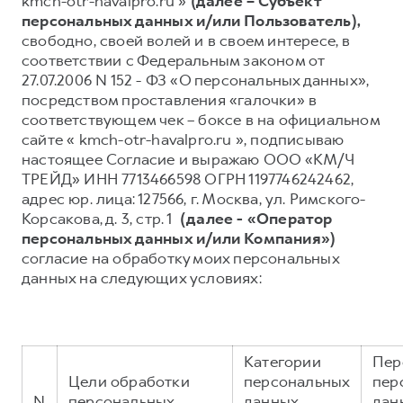
kmch-otr-havalpro.ru »
(далее – Субъект
персональных данных и/или Пользователь),
Тест-драйв
СЕРВИСНОЕ ОБСЛУЖИВАНИЕ
О дилере
свободно, своей волей и в своем интересе, в
Трейд-ин
Нулевое ТО
Наша команда
соответствии с Федеральным законом от
27.07.2006 N 152 - ФЗ «О персональных данных»,
H7
H9
Программа «Помощь на дороге»
Контакты
от 3 799 000 ₽
от 4 799 000 ₽
посредством проставления «галочки» в
КРЕДИТ И СТРАХОВАНИЕ
Регламенты технического обслуживания
соответствующем чек – боксе в на официальном
сайте « kmch-otr-havalpro.ru », подписываю
Кредитный калькулятор
Электронный ПТС
настоящее Согласие и выражаю ООО «КМ/Ч
Страхование
ТРЕЙД» ИНН 7713466598 ОГРН 1197746242462,
адрес юр. лица: 127566, г. Москва, ул. Римского-
Кредит
ПОДДЕРЖКА
Корсакова, д. 3, стр. 1
(далее - «Оператор
GWM Безопасность
персональных данных и/или Компания»)
согласие на обработку моих персональных
КОРПОРАТИВНЫМ КЛИЕНТАМ
Гарантия HAVAL
данных на следующих условиях:
Для малого бизнеса
Мобильное приложение GWM
Корпоративным клиентам
Программа «HAVAL Защита+»
Крупным корпоративным клиентам
Руководства по эксплуатации
Категории
Пер
Система управления автопарком
Подписки
Цели обработки
персональных
пер
N
персональных
данных,
дан