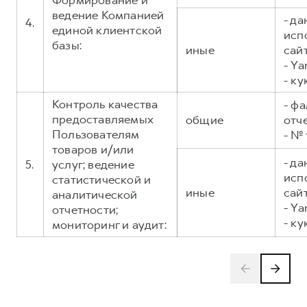
Формирование и
ведение Компанией
- д
4.
единой клиентской
исп
базы:
иные
сайт
- Ya
- ку
Контроль качества
- фа
предоставляемых
общие
отч
Пользователям
- №
товаров и/или
- д
5.
услуг; ведение
исп
статистической и
иные
сайт
аналитической
- Ya
отчетности;
- ку
мониторинг и аудит: