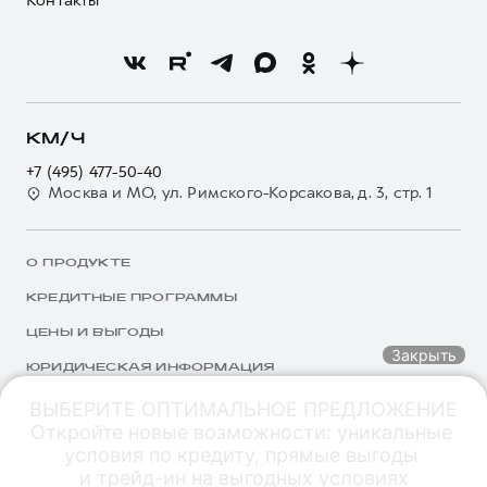
Контакты
КМ/Ч
+7 (495) 477-50-40
Москва и МО, ул. Римского-Корсакова, д. 3, стр. 1
О ПРОДУКТЕ
КРЕДИТНЫЕ ПРОГРАММЫ
ЦЕНЫ И ВЫГОДЫ
Закрыть
ЮРИДИЧЕСКАЯ ИНФОРМАЦИЯ
ВЫБЕРИТЕ ОПТИМАЛЬНОЕ ПРЕДЛОЖЕНИЕ

Откройте новые возможности: уникальные 
Обмен авто
Спецпредложения
Заказать
Меню
© 2026 ООО «Грейт Волл Мотор Рус»
условия по кредиту, прямые выгоды 

© 2026 ООО «КМ/Ч ТРЕЙД»
Специальные предложения
и трейд-ин на выгодных условиях