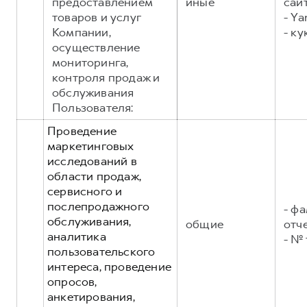
предоставлением
иные
сайт
товаров и услуг
- Ya
Компании,
- ку
осуществление
мониторинга,
контроля продаж и
обслуживания
Пользователя:
Проведение
маркетинговых
исследований в
области продаж,
сервисного и
послепродажного
- фа
обслуживания,
общие
отч
аналитика
- №
пользовательского
интереса, проведение
опросов,
анкетирования,