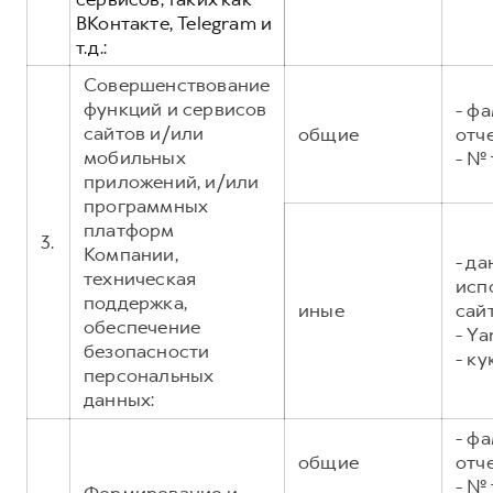
ВКонтакте, Telegram и
т.д.:
Совершенствование
функций и сервисов
- фа
сайтов и/или
общие
отч
мобильных
- №
приложений, и/или
программных
платформ
3.
Компании,
- д
техническая
исп
поддержка,
иные
сайт
обеспечение
- Ya
безопасности
- ку
персональных
данных:
- фа
общие
отч
- №