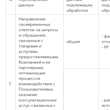
Сервис для корпоративных клиентов
данных
подлежащих
под
HAVAL Лизинг
АКСЕССУАРЫ HAVAL
обработке
обр
Автомобильные аксессуары
Направление
своевременных
АКСЕССУАРЫ HAVAL
Коллекция PRO
ответов на запросы
Автомобильные аксессуары
Коллекция Базовая
и обращения,
- фа
Коллекция PRO
Коллекция Детская
связанные с
общие
отч
товарами и
- №
Коллекция Базовая
услугами,
Коллекция Детская
предоставляемыми
Компанией и ее
партнерами,
оптимизация
процессов
1.
взаимодействия с
Пользователями,
оказание
консультационных
- д
услуг, связанных с
исп